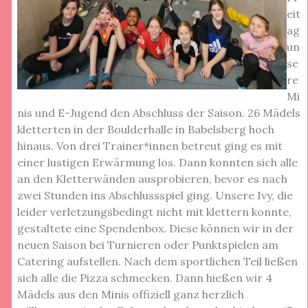
eit
ag
un
se
re
Mi
nis und E-Jugend den Abschluss der Saison. 26 Mädels
kletterten in der Boulderhalle in Babelsberg hoch
hinaus. Von drei Trainer*innen betreut ging es mit
einer lustigen Erwärmung los. Dann konnten sich alle
an den Kletterwänden ausprobieren, bevor es nach
zwei Stunden ins Abschlussspiel ging. Unsere Ivy, die
leider verletzungsbedingt nicht mit klettern konnte,
gestaltete eine Spendenbox. Diese können wir in der
neuen Saison bei Turnieren oder Punktspielen am
Catering aufstellen. Nach dem sportlichen Teil ließen
sich alle die Pizza schmecken. Dann hießen wir 4
Mädels aus den Minis offiziell ganz herzlich