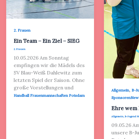
2. Frauen
Ein Team – Ein Ziel – SIEG
2. Frauen
10.05.2026 Am Sonntag
empfingen wir die Mädels des
SV Blau-Weiß Dahlewitz zum
letzten Spiel der Saison. Ohne
große Vorstellungen und
,
Allgemein
B-J
Handball Frauenmannschaften Potsdam
SponsorenNew
Ehre wem 
Allgemein
,
B-Jugend 
09.05.26 A
unsere B-J