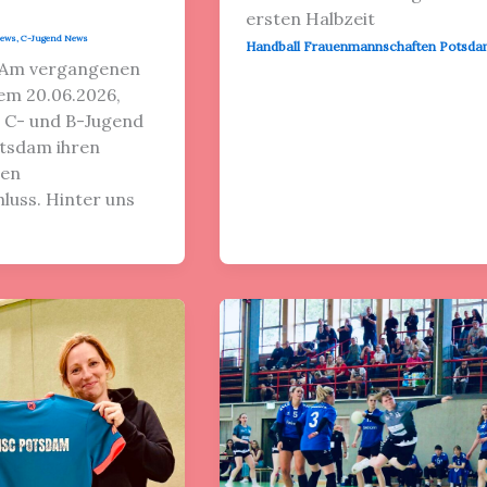
ersten Halbzeit
News
,
C-Jugend News
Handball Frauenmannschaften Potsd
 Am vergangenen
em 20.06.2026,
e C- und B-Jugend
tsdam ihren
en
luss. Hinter uns