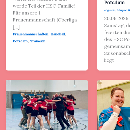
Potsdam
werde Teil der HSC-Familie!
Allgemein
,
B-Jugend 
Für unsere 1.
20.06.2026
Frauenmannschaft (Oberliga
Samstag, d
[…]
feierten di
,
,
Frauenmannschaften
Handball
des HSC Po
,
Potsdam
Trainerin
gemeinsam
Saisonabsch
liegt