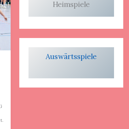
Heimspiele
Auswärtsspiele
G
t.