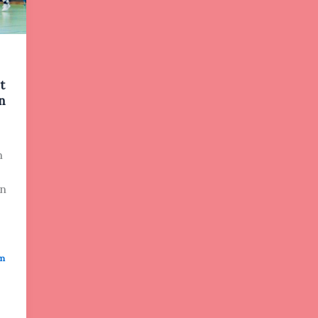
t
n
m
en
am