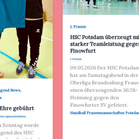
1. Frauen
HSC Potsdam überzeugt mi
starker Teamleistung gege
Finowfurt
1. Frauen
09.05.2026 Der HSC Potsda
hat am Samstagabend in der
Oberliga Brandenburg Frau
,
einen überzeugenden 36:28-
ugend News
Heimsieg gegen den
s
Finowfurter SV gefeiert.
Ehre gebührt
Handball Frauenmannschaften Potsd
News
,
SponsorenNews
m Sonntag wurde
ugend des HSC