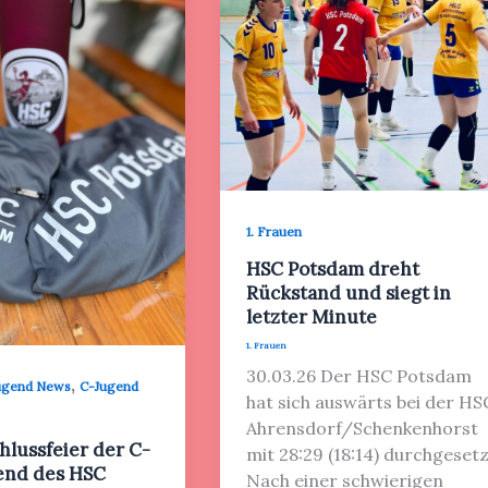
1. Frauen
HSC Potsdam dreht
Rückstand und siegt in
letzter Minute
1. Frauen
30.03.26 Der HSC Potsdam
,
ugend News
C-Jugend
hat sich auswärts bei der HS
Ahrensdorf/Schenkenhorst
hlussfeier der C-
mit 28:29 (18:14) durchgesetz
end des HSC
Nach einer schwierigen