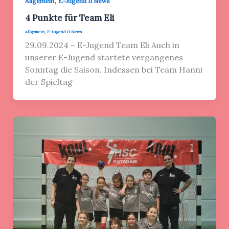
Allgemein
E-Jugend II News
4 Punkte für Team Eli
Allgemein
,
E-Jugend II News
29.09.2024 – E-Jugend Team Eli Auch in
unserer E-Jugend startete vergangenes
Sonntag die Saison. Indessen bei Team Hanni
der Spieltag